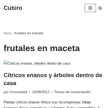
Cubiro
Saltar
al
contenido
Inicio
-
frutales en maceta
frutales en maceta
Cítricos enanos y árboles dentro de
casa
por
Comunidad
16/08/2012
Temas de conversación
Plantar cítricos enanos ofrece sus recompensas: follaje
hermoso, flores aromáticas y coloridas, frutas comestibles. A