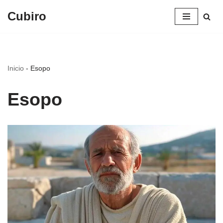
Cubiro
Saltar
al
contenido
Inicio
-
Esopo
Esopo