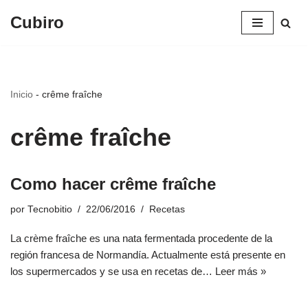
Cubiro
Saltar
al
contenido
Inicio
-
crême fraîche
crême fraîche
Como hacer crême fraîche
por
Tecnobitio
22/06/2016
Recetas
La crème fraîche es una nata fermentada procedente de la
región francesa de Normandía. Actualmente está presente en
los supermercados y se usa en recetas de…
Leer más »