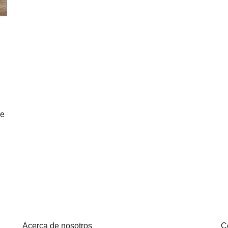
se
Acerca de nosotros
C