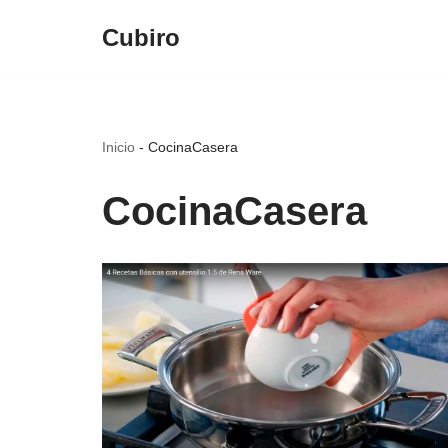
Cubiro
Saltar
al
contenido
Inicio
-
CocinaCasera
CocinaCasera