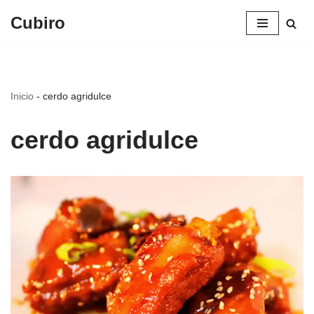
Cubiro
Saltar
al
contenido
Inicio
-
cerdo agridulce
cerdo agridulce