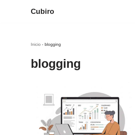
Cubiro
Saltar
al
contenido
Inicio
-
blogging
blogging