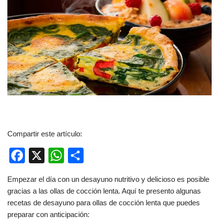
Compartir este artículo:
F
X
W
C
a
h
o
Empezar el día con un desayuno nutritivo y delicioso es posible
c
at
m
gracias a las ollas de cocción lenta. Aquí te presento algunas
e
s
p
recetas de desayuno para ollas de cocción lenta que puedes
b
A
ar
preparar con anticipación: