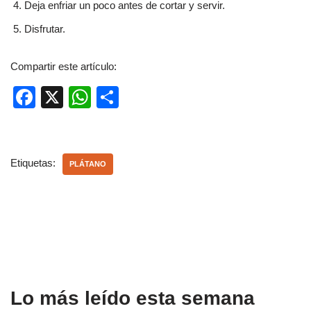
Deja enfriar un poco antes de cortar y servir.
Disfrutar.
Compartir este artículo:
F
X
W
C
a
h
o
c
at
m
e
s
p
Etiquetas:
PLÁTANO
b
A
ar
o
p
tir
o
p
k
Lo más leído esta semana