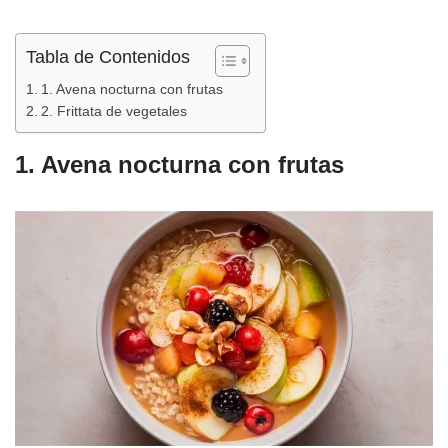
o
p
tir
o
p
Tabla de Contenidos
k
1. Avena nocturna con frutas
2. Frittata de vegetales
1. Avena nocturna con frutas