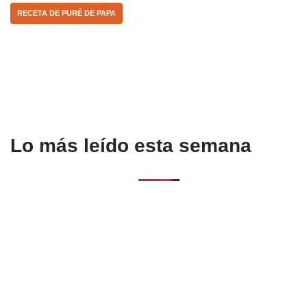
o
p
tir
RECETA DE PURÉ DE PAPA
o
p
k
Lo más leído esta semana