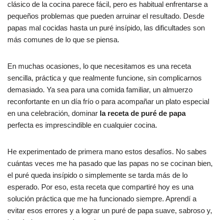
b
A
ar
clásico de la cocina parece fácil, pero es habitual enfrentarse a
pequeños problemas que pueden arruinar el resultado. Desde
o
p
tir
papas mal cocidas hasta un puré insípido, las dificultades son
o
p
más comunes de lo que se piensa.
k
En muchas ocasiones, lo que necesitamos es una receta
sencilla, práctica y que realmente funcione, sin complicarnos
demasiado. Ya sea para una comida familiar, un almuerzo
reconfortante en un día frío o para acompañar un plato especial
en una celebración, dominar
la receta de puré de papa
perfecta es imprescindible en cualquier cocina.
He experimentado de primera mano estos desafíos. No sabes
cuántas veces me ha pasado que las papas no se cocinan bien,
el puré queda insípido o simplemente se tarda más de lo
esperado. Por eso, esta receta que compartiré hoy es una
solución práctica que me ha funcionado siempre. Aprendí a
evitar esos errores y a lograr un puré de papa suave, sabroso y,