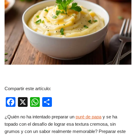
Compartir este artículo:
F
X
W
C
a
h
o
¿Quién no ha intentado preparar un
puré de papa
y se ha
c
at
m
topado con el desafío de lograr esa textura cremosa, sin
e
s
p
grumos y con un sabor realmente memorable? Preparar este