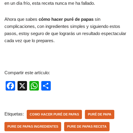
en un día frío, esta receta nunca me ha fallado.
Ahora que sabes
cómo hacer puré de papas
sin
complicaciones, con ingredientes simples y siguiendo estos
pasos, estoy seguro de que lograrás un resultado espectacular
cada vez que lo prepares.
Compartir este artículo:
F
X
W
C
a
h
o
c
at
m
e
s
p
Etiquetas:
COMO HACER PURÉ DE PAPAS
PURÉ DE PAPA
b
A
ar
PURE DE PAPAS INGREDIENTES
PURE DE PAPAS RECETA