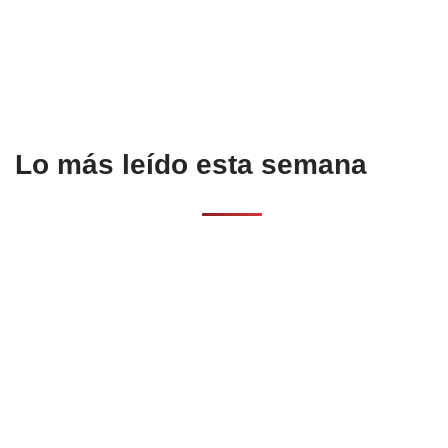
o
p
k
Lo más leído esta semana