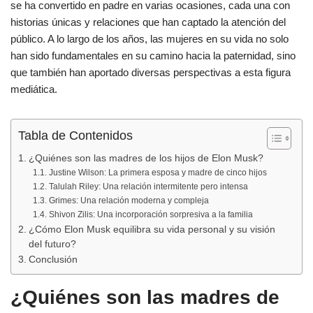
b
A
ar
se ha convertido en padre en varias ocasiones, cada una con
historias únicas y relaciones que han captado la atención del
o
p
tir
público. A lo largo de los años, las mujeres en su vida no solo
o
p
han sido fundamentales en su camino hacia la paternidad, sino
k
que también han aportado diversas perspectivas a esta figura
mediática.
Tabla de Contenidos
¿Quiénes son las madres de los hijos de Elon Musk?
Justine Wilson: La primera esposa y madre de cinco hijos
Talulah Riley: Una relación intermitente pero intensa
Grimes: Una relación moderna y compleja
Shivon Zilis: Una incorporación sorpresiva a la familia
¿Cómo Elon Musk equilibra su vida personal y su visión
del futuro?
Conclusión
¿Quiénes son las madres de