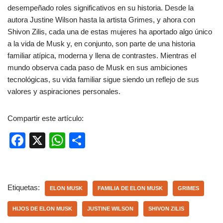
desempeñado roles significativos en su historia. Desde la
autora Justine Wilson hasta la artista Grimes, y ahora con
Shivon Zilis, cada una de estas mujeres ha aportado algo único
a la vida de Musk y, en conjunto, son parte de una historia
familiar atípica, moderna y llena de contrastes. Mientras el
mundo observa cada paso de Musk en sus ambiciones
tecnológicas, su vida familiar sigue siendo un reflejo de sus
valores y aspiraciones personales.
Compartir este artículo:
F
X
W
C
a
h
o
c
at
m
e
s
p
Etiquetas:
ELON MUSK
FAMILIA DE ELON MUSK
GRIMES
b
A
ar
HIJOS DE ELON MUSK
JUSTINE WILSON
SHIVON ZILIS
o
p
tir