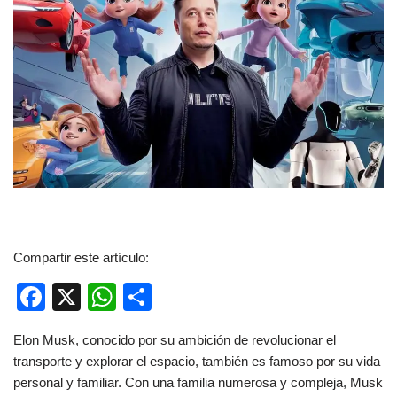
Compartir este artículo:
F
X
W
C
a
h
o
Elon Musk, conocido por su ambición de revolucionar el
c
at
m
transporte y explorar el espacio, también es famoso por su vida
e
s
p
personal y familiar. Con una familia numerosa y compleja, Musk