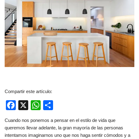
Compartir este artículo:
F
X
W
C
a
h
o
Cuando nos ponemos a pensar en el estilo de vida que
c
at
m
queremos llevar adelante, la gran mayoría de las personas
e
s
p
intentamos imaginarnos uno que nos haga sentir cómodos y a