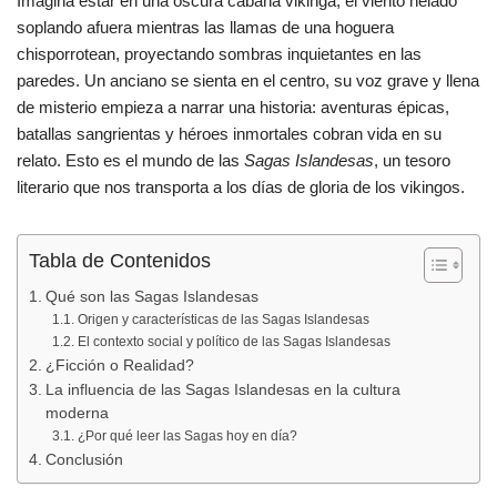
Imagina estar en una oscura cabaña vikinga, el viento helado
c
at
m
soplando afuera mientras las llamas de una hoguera
e
s
p
chisporrotean, proyectando sombras inquietantes en las
b
A
ar
paredes. Un anciano se sienta en el centro, su voz grave y llena
de misterio empieza a narrar una historia: aventuras épicas,
o
p
tir
batallas sangrientas y héroes inmortales cobran vida en su
o
p
relato. Esto es el mundo de las
Sagas Islandesas
, un tesoro
k
literario que nos transporta a los días de gloria de los vikingos.
Tabla de Contenidos
Qué son las Sagas Islandesas
Origen y características de las Sagas Islandesas
El contexto social y político de las Sagas Islandesas
¿Ficción o Realidad?
La influencia de las Sagas Islandesas en la cultura
moderna
¿Por qué leer las Sagas hoy en día?
Conclusión