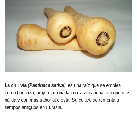
c
at
m
e
s
p
b
A
ar
o
p
tir
o
p
k
La chirivía
(Pastinaca sativa)
, es una raíz que se emplea
como hortaliza, muy relacionada con la zanahoria, aunque más
pálida y con más sabor que ésta. Su cultivo se remonta a
tiempos antiguos en Eurasia.