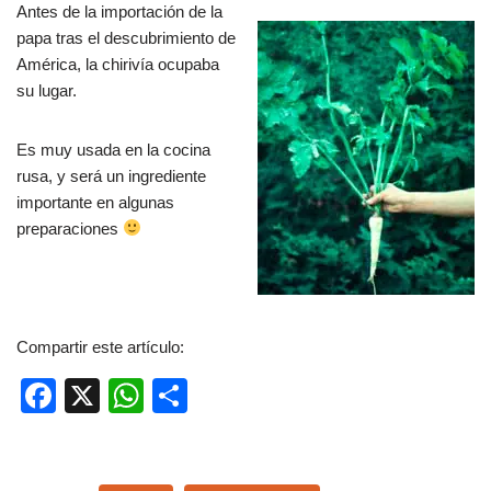
Antes de la importación de la
papa tras el descubrimiento de
América, la chirivía ocupaba
su lugar.
Es muy usada en la cocina
rusa, y será un ingrediente
importante en algunas
preparaciones
Compartir este artículo:
F
X
W
C
a
h
o
c
at
m