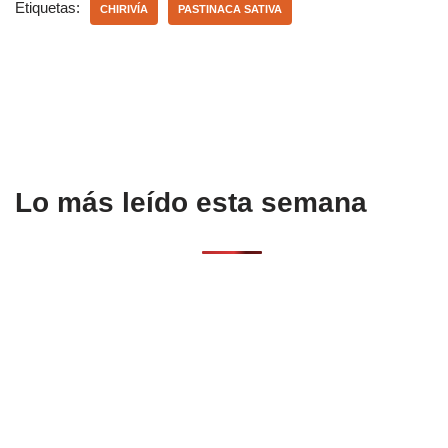
e
s
p
Etiquetas:
CHIRIVÍA
PASTINACA SATIVA
b
A
ar
o
p
tir
o
p
k
Lo más leído esta semana