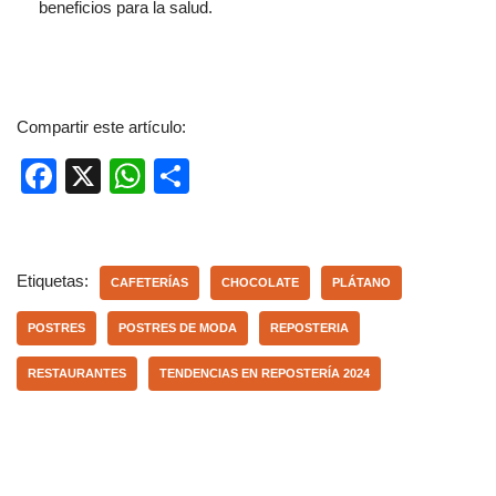
beneficios para la salud.
Compartir este artículo:
F
X
W
C
a
h
o
c
at
m
e
s
p
Etiquetas:
CAFETERÍAS
CHOCOLATE
PLÁTANO
b
A
ar
POSTRES
POSTRES DE MODA
REPOSTERIA
o
p
tir
RESTAURANTES
TENDENCIAS EN REPOSTERÍA 2024
o
p
k