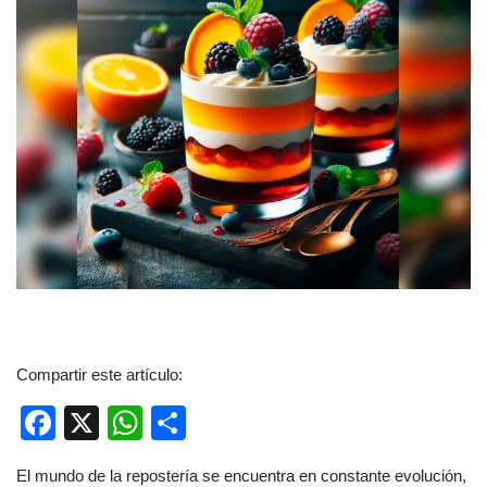
Compartir este artículo:
F
X
W
C
a
h
o
El mundo de la repostería se encuentra en constante evolución,