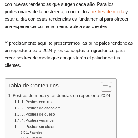
c
at
m
con nuevas tendencias que surgen cada año. Para los
e
s
p
profesionales de la hostelería, conocer los
postres de moda
y
b
A
ar
estar al día con estas tendencias es fundamental para ofrecer
una experiencia culinaria memorable a sus clientes.
o
p
tir
o
p
Y precisamente aquí, te presentamos las principales tendencias
k
en repostería para 2024 y los conceptos e ingredientes para
crear postres de moda que conquistarán el paladar de tus
clientes.
Tabla de Contenidos
Postres de moda y tendencias en repostería 2024
1. Postres con frutas
2. Postres de chocolate
3. Postres de queso
4. Postres veganos
5. Postres sin gluten
Pasteles
Galletas