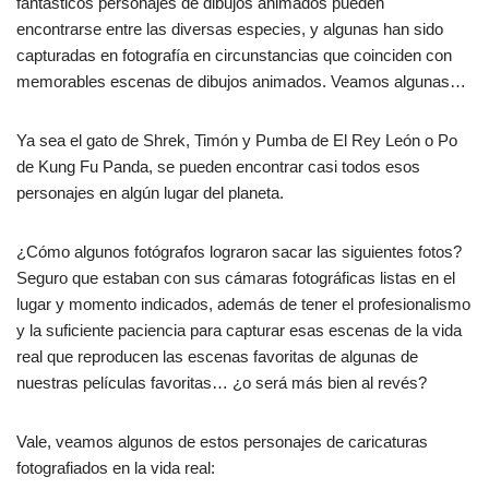
e
s
p
fantásticos personajes de dibujos animados pueden
b
A
ar
encontrarse entre las diversas especies, y algunas han sido
capturadas en fotografía en circunstancias que coinciden con
o
p
tir
memorables escenas de dibujos animados. Veamos algunas…
o
p
k
Ya sea el gato de Shrek, Timón y Pumba de El Rey León o Po
de Kung Fu Panda, se pueden encontrar casi todos esos
personajes en algún lugar del planeta.
¿Cómo algunos fotógrafos lograron sacar las siguientes fotos?
Seguro que estaban con sus cámaras fotográficas listas en el
lugar y momento indicados, además de tener el profesionalismo
y la suficiente paciencia para capturar esas escenas de la vida
real que reproducen las escenas favoritas de algunas de
nuestras películas favoritas… ¿o será más bien al revés?
Vale, veamos algunos de estos personajes de caricaturas
fotografiados en la vida real: