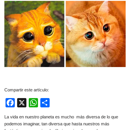
Compartir este artículo:
F
X
W
C
a
h
o
La vida en nuestro planeta es mucho más diversa de lo que
c
at
m
podemos imaginar, tan diversa que hasta nuestros más