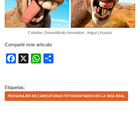
Créditos: DreamWorks Animation ; Imgur:| Azazeli
Compartir este artículo:
F
X
W
C
a
h
o
c
at
m
e
s
p
Etiquetas:
b
A
ar
PERSONAJES DE CARICATURAS FOTOGRAFIADOS EN LA VIDA REAL
o
p
tir
o
p
k