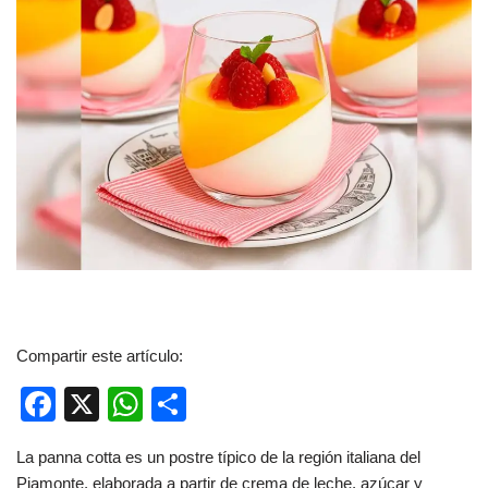
Compartir este artículo:
F
X
W
C
a
h
o
La panna cotta es un postre típico de la región italiana del
c
at
m
Piamonte, elaborada a partir de crema de leche, azúcar y