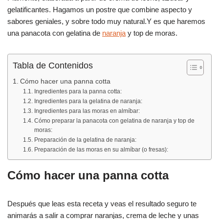
e
s
p
gelatificantes. Hagamos un postre que combine aspecto y
b
A
ar
sabores geniales, y sobre todo muy natural.Y es que haremos
una panacota con gelatina de
naranja
y top de moras.
o
p
tir
o
p
Tabla de Contenidos
k
Cómo hacer una panna cotta
Ingredientes para la panna cotta:
Ingredientes para la gelatina de naranja:
Ingredientes para las moras en almíbar:
Cómo preparar la panacota con gelatina de naranja y top de
moras:
Preparación de la gelatina de naranja:
Preparación de las moras en su almíbar (o fresas):
Cómo hacer una panna cotta
Después que leas esta receta y veas el resultado seguro te
animarás a salir a comprar naranjas, crema de leche y unas