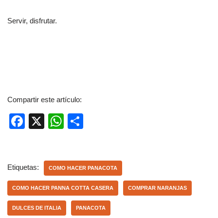
Servir, disfrutar.
Compartir este artículo:
F
X
W
C
a
h
o
c
at
m
e
s
p
Etiquetas:
COMO HACER PANACOTA
b
A
ar
COMO HACER PANNA COTTA CASERA
COMPRAR NARANJAS
o
p
tir
DULCES DE ITALIA
PANACOTA
o
p