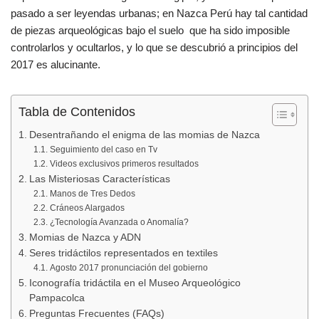
o
p
tir
pasado a ser leyendas urbanas; en Nazca Perú hay tal cantidad
o
p
de piezas arqueológicas bajo el suelo que ha sido imposible
k
controlarlos y ocultarlos, y lo que se descubrió a principios del
2017 es alucinante.
Tabla de Contenidos
Desentrañando el enigma de las momias de Nazca
Seguimiento del caso en Tv
Videos exclusivos primeros resultados
Las Misteriosas Características
Manos de Tres Dedos
Cráneos Alargados
¿Tecnología Avanzada o Anomalía?
Momias de Nazca y ADN
Seres tridáctilos representados en textiles
Agosto 2017 pronunciación del gobierno
Iconografía tridáctila en el Museo Arqueológico
Pampacolca
Preguntas Frecuentes (FAQs)