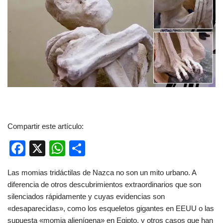
Compartir este artículo:
F
X
W
C
a
h
o
Las momias tridáctilas de Nazca no son un mito urbano. A
c
at
m
diferencia de otros descubrimientos extraordinarios que son
e
s
p
silenciados rápidamente y cuyas evidencias son
b
A
ar
«desaparecidas», como los esqueletos gigantes en EEUU o las
supuesta «momia alienígena» en Egipto, y otros casos que han