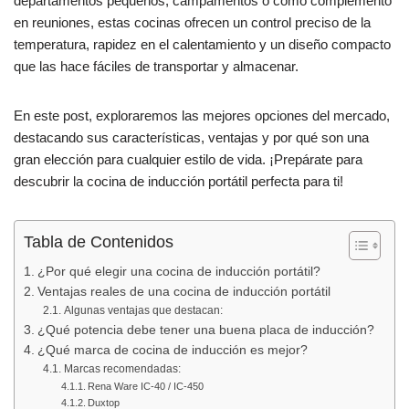
b
A
ar
departamentos pequeños, campamentos o como complemento
en reuniones, estas cocinas ofrecen un control preciso de la
o
p
tir
temperatura, rapidez en el calentamiento y un diseño compacto
o
p
que las hace fáciles de transportar y almacenar.
k
En este post, exploraremos las mejores opciones del mercado,
destacando sus características, ventajas y por qué son una
gran elección para cualquier estilo de vida. ¡Prepárate para
descubrir la cocina de inducción portátil perfecta para ti!
Tabla de Contenidos
¿Por qué elegir una cocina de inducción portátil?
Ventajas reales de una cocina de inducción portátil
Algunas ventajas que destacan:
¿Qué potencia debe tener una buena placa de inducción?
¿Qué marca de cocina de inducción es mejor?
Marcas recomendadas:
Rena Ware IC-40 / IC-450
Duxtop