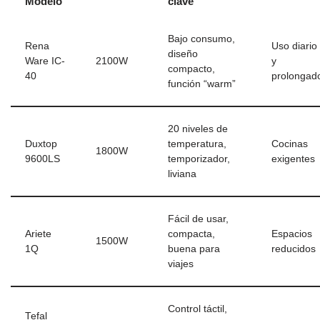
Modelo
clave
Bajo consumo,
Rena
Uso diario
diseño
Ware IC-
2100W
y
compacto,
40
prolongad
función “warm”
20 niveles de
Duxtop
temperatura,
Cocinas
1800W
9600LS
temporizador,
exigentes
liviana
Fácil de usar,
Ariete
compacta,
Espacios
1500W
1Q
buena para
reducidos
viajes
Control táctil,
Tefal