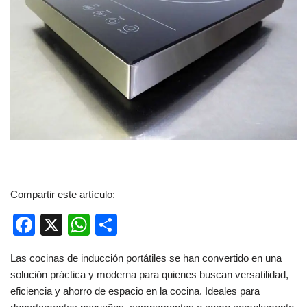
Compartir este artículo:
F
X
W
C
a
h
o
Las cocinas de inducción portátiles se han convertido en una
c
at
m
solución práctica y moderna para quienes buscan versatilidad,
e
s
p
eficiencia y ahorro de espacio en la cocina. Ideales para