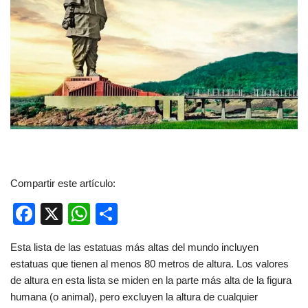
Compartir este artículo:
F
X
W
C
a
h
o
Esta lista de las estatuas más altas del mundo incluyen
c
at
m
estatuas que tienen al menos 80 metros de altura. Los valores
e
s
p
de altura en esta lista se miden en la parte más alta de la figura
b
A
ar
humana (o animal), pero excluyen la altura de cualquier