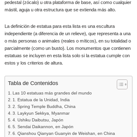
pedestal (zócalo) u otra plataforma de base, así como cualquier
o
p
tir
mástil, aguja u otra estructura que se extienda más alto.
o
p
k
La definición de estatua para esta lista es una escultura
independiente (a diferencia de un relieve), que representa a una
o más personas o animales (reales o míticos), en su totalidad o
parcialmente (como un busto). Los monumentos que contienen
estatuas se incluyen en esta lista solo si la estatua cumple con
estos y los criterios de altura.
Tabla de Contenidos
Las 10 estatuas más grandes del mundo
1. Estatua de la Unidad, India
2. Spring Temple Buddha, China
3. Laykyun Sekkya, Myanmar
4. Ushiku Daibutsu, Japón
5. Sendai Daikannon, en Japón
6. Qianshou Qianyan Guanyin de Weishan, en China