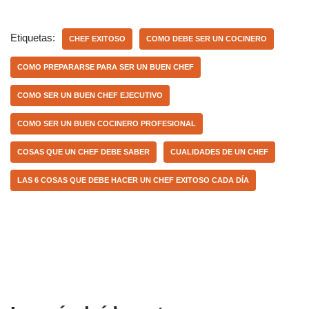
c
at
m
e
s
p
Etiquetas:
CHEF EXITOSO
COMO DEBE SER UN COCINERO
b
A
ar
COMO PREPARARSE PARA SER UN BUEN CHEF
o
p
tir
COMO SER UN BUEN CHEF EJECUTIVO
o
p
k
COMO SER UN BUEN COCINERO PROFESIONAL
COSAS QUE UN CHEF DEBE SABER
CUALIDADES DE UN CHEF
LAS 6 COSAS QUE DEBE HACER UN CHEF EXITOSO CADA DÍA