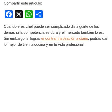
Compartir este artículo:
F
X
W
C
a
h
o
Cuando eres chef puede ser complicado distinguirte de los
c
at
m
demás si la competencia es dura y el mercado también lo es.
e
s
p
Sin embargo, si logras
encontrar inspiración a diario
, podrás dar
b
A
ar
lo mejor de ti en la cocina y en tu vida profesional.
o
p
tir
o
p
k