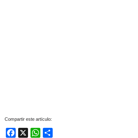
Compartir este artículo:
F
X
W
C