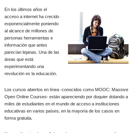
a
h
o
En los últimos años el
c
at
m
acceso a internet ha crecido
e
s
p
exponencialmente poniendo
b
A
ar
al alcance de millones de
personas herramientas e
o
p
tir
información que antes
o
p
parecían lejanas. Una de las
k
áreas que está
experimentando una
revolución es la educación.
Los cursos abiertos en línea -conocidos como MOOC: Massive
Open Online Courses- están apareciendo por doquier dotando a
miles de estudiantes en el mundo de acceso a instituciones
educativas en varios países, en la mayoría de los casos en
forma gratuita.