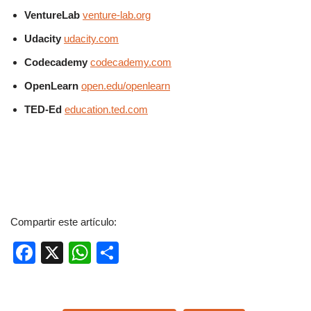
VentureLab
venture-lab.org
Udacity
udacity.com
Codecademy
codecademy.com
OpenLearn
open.edu/openlearn
TED-Ed
education.ted.com
Compartir este artículo:
F
X
W
C
a
h
o
c
at
m