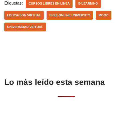
e
s
p
Etiquetas:
CURSOS LIBRES EN LINEA
E-LEARNING
b
A
ar
EDUCACION VIRTUAL
FREE ONLINE UNIVERSITY
MOOC
o
p
tir
UNIVERSIDAD VIRTUAL
o
p
k
Lo más leído esta semana