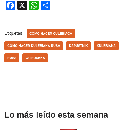
F
X
W
C
a
h
o
c
at
m
e
s
p
Etiquetas:
COMO HACER CULEBIACA
b
A
ar
COMO HACER KULEBIAKA RUSA
KAPUSTNIK
KULEBIAKA
o
p
tir
RUSA
VATRUSHKA
o
p
k
Lo más leído esta semana