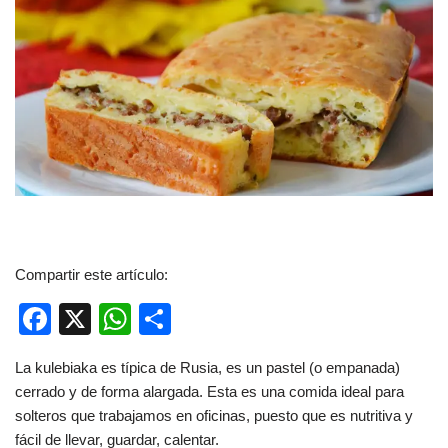
Compartir este artículo:
F
X
W
C
a
h
o
La kulebiaka es típica de Rusia, es un pastel (o empanada)
c
at
m
cerrado y de forma alargada. Esta es una comida ideal para
e
s
p
solteros que trabajamos en oficinas, puesto que es nutritiva y
b
A
ar
fácil de llevar, guardar, calentar.