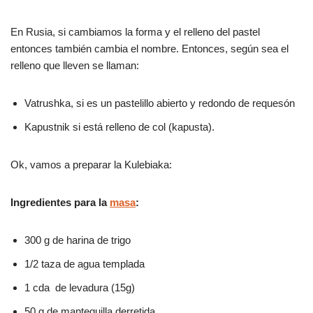
o
p
tir
En Rusia, si cambiamos la forma y el relleno del pastel
o
p
entonces también cambia el nombre. Entonces, según sea el
k
relleno que lleven se llaman:
Vatrushka, si es un pastelillo abierto y redondo de requesón
Kapustnik si está relleno de col (kapusta).
Ok, vamos a preparar la Kulebiaka:
Ingredientes para la
masa
:
300 g de harina de trigo
1/2 taza de agua templada
1 cda de levadura (15g)
50 g de mantequilla derretida