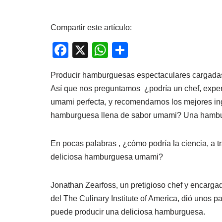
Compartir este artículo:
F
X
W
C
a
h
o
Producir hamburguesas espectaculares cargadas
c
at
m
Así que nos preguntamos ¿podría un chef, expert
e
s
p
umami perfecta, y recomendarnos los mejores ing
b
A
ar
hamburguesa llena de sabor umami? Una hambu
o
p
tir
o
p
En pocas palabras , ¿cómo podría la ciencia, a t
k
deliciosa hamburguesa umami?
Jonathan Zearfoss, un pretigioso chef y encarga
del The Culinary Institute of America, dió unos 
puede producir una deliciosa hamburguesa.