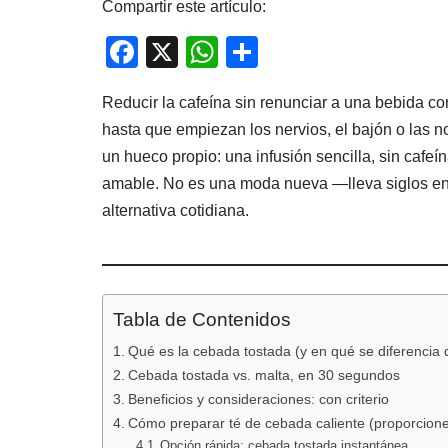
Compartir este artículo:
F
X
W
C
a
h
o
Reducir la cafeína sin renunciar a una bebida con
c
at
m
hasta que empiezan los nervios, el bajón o las n
e
s
p
un hueco propio: una infusión sencilla, sin cafe
b
A
ar
amable. No es una moda nueva —lleva siglos en 
o
p
tir
alternativa cotidiana.
o
p
k
Tabla de Contenidos
Qué es la cebada tostada (y en qué se diferencia 
Cebada tostada vs. malta, en 30 segundos
Beneficios y consideraciones: con criterio
Cómo preparar té de cebada caliente (proporcione
Opción rápida: cebada tostada instantánea