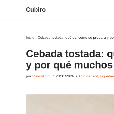
Cubiro
Saltar
al
contenido
Inicio
-
Cebada tostada: qué es, cómo se prepara y por
Cebada tostada: q
y por qué muchos l
por
CubiroCom
28/01/2026
Cocina fácil
,
Ingredie