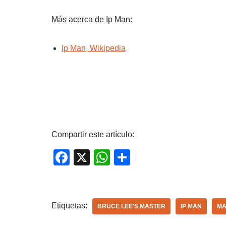
Más acerca de Ip Man:
Ip Man, Wikipedia
Compartir este artículo:
F
X
W
C
a
h
o
c
at
m
e
s
p
Etiquetas:
BRUCE LEE'S MASTER
IP MAN
MA
b
A
ar