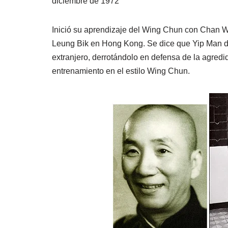
o
p
tir
diciembre de 1972
o
p
k
Inició su aprendizaje del Wing Chun con Chan W
Leung Bik en Hong Kong. Se dice que Yip Man de
extranjero, derrotándolo en defensa de la agredi
entrenamiento en el estilo Wing Chun.