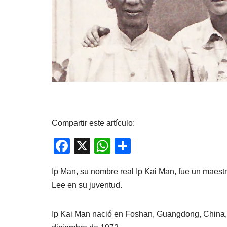
Compartir este artículo:
F
X
W
C
a
h
o
Ip Man, su nombre real Ip Kai Man, fue un maes
c
at
m
Lee en su juventud.
e
s
p
b
A
ar
Ip Kai Man nació en Foshan, Guangdong, China, e