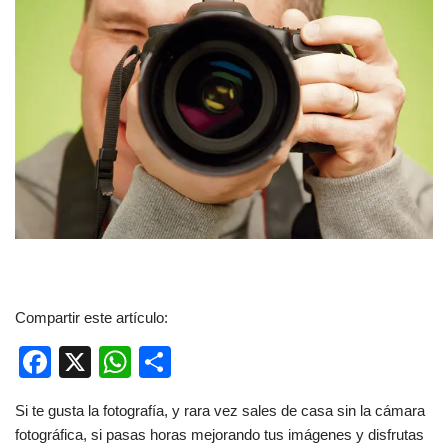
Compartir este artículo:
F
X
W
C
a
h
o
Si te gusta la fotografía, y rara vez sales de casa sin la cámara
c
at
m
fotográfica, si pasas horas mejorando tus imágenes y disfrutas