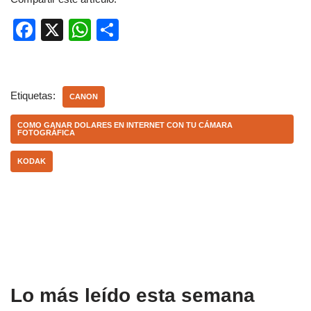
F
X
W
C
a
h
o
c
at
m
e
s
p
Etiquetas:
CANON
b
A
ar
COMO GANAR DOLARES EN INTERNET CON TU CÁMARA
FOTOGRÁFICA
o
p
tir
o
p
KODAK
k
Lo más leído esta semana