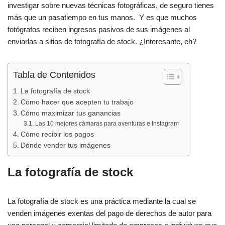
e
s
p
investigar sobre nuevas técnicas fotográficas, de seguro tienes
b
A
ar
más que un pasatiempo en tus manos. Y es que muchos
fotógrafos reciben ingresos pasivos de sus imágenes al
o
p
tir
enviarlas a sitios de fotografía de stock. ¿Interesante, eh?
o
p
k
Tabla de Contenidos
La fotografía de stock
Cómo hacer que acepten tu trabajo
Cómo maximizar tus ganancias
Las 10 mejores cámaras para aventuras e Instagram
Cómo recibir los pagos
Dónde vender tus imágenes
La fotografía de stock
La fotografía de stock es una práctica mediante la cual se
venden imágenes exentas del pago de derechos de autor para