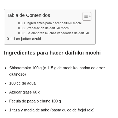
o
p
tir
o
p
Tabla de Contenidos
k
Ingredientes para hacer daifuku mochi
Preparación de daifuku mochi
Se elaboran muchas variedades de daifuku.
Las judías azuki
Ingredientes para hacer daifuku mochi
Shiratamako 100 g (o 115 g de mochiko, harina de arroz
glutinoso)
180 cc de agua
Azucar glass 60 g
Fécula de papa o chuño 100 g
1 taza y media de anko (pasta dulce de frejol rojo)