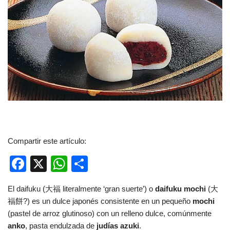
Compartir este artículo:
F
X
W
C
a
h
o
El daifuku (大福 literalmente ‘gran suerte’) o
daifuku mochi
(大
c
at
m
福餅?) es un dulce japonés consistente en un pequeño
mochi
e
s
p
(pastel de arroz glutinoso) con un relleno dulce, comúnmente
b
A
ar
anko
, pasta endulzada de
judías azuki
.