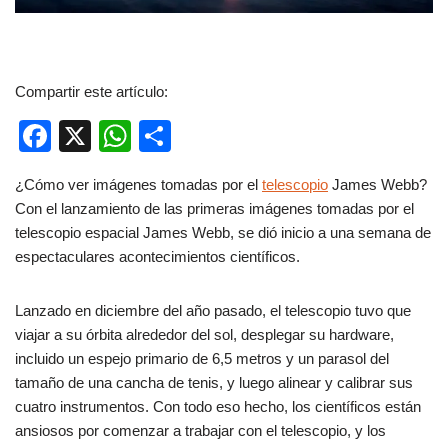
Compartir este artículo:
F
X
W
C
a
h
o
¿Cómo ver imágenes tomadas por el
telescopio
James Webb?
c
at
m
Con el lanzamiento de las primeras imágenes tomadas por el
e
s
p
telescopio espacial James Webb, se dió inicio a una semana de
b
A
ar
espectaculares acontecimientos científicos.
o
p
tir
Lanzado en diciembre del año pasado, el telescopio tuvo que
o
p
viajar a su órbita alrededor del sol, desplegar su hardware,
k
incluido un espejo primario de 6,5 metros y un parasol del
tamaño de una cancha de tenis, y luego alinear y calibrar sus
cuatro instrumentos. Con todo eso hecho, los científicos están
ansiosos por comenzar a trabajar con el telescopio, y los