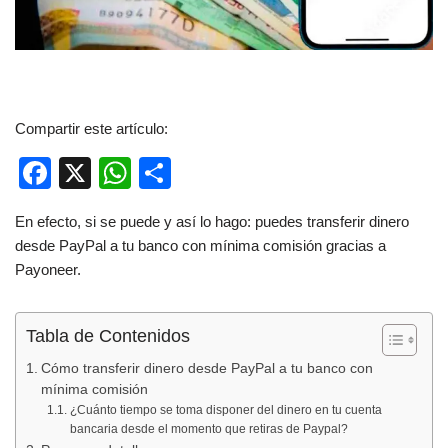
Compartir este artículo:
F
X
W
C
a
h
o
En efecto, si se puede y así lo hago: puedes transferir dinero
c
at
m
desde PayPal a tu banco con mínima comisión gracias a
e
s
p
Payoneer.
b
A
ar
o
p
tir
Tabla de Contenidos
o
p
Cómo transferir dinero desde PayPal a tu banco con
k
mínima comisión
¿Cuánto tiempo se toma disponer del dinero en tu cuenta
bancaria desde el momento que retiras de Paypal?