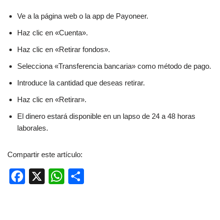
Ve a la página web o la app de Payoneer.
Haz clic en «Cuenta».
Haz clic en «Retirar fondos».
Selecciona «Transferencia bancaria» como método de pago.
Introduce la cantidad que deseas retirar.
Haz clic en «Retirar».
El dinero estará disponible en un lapso de 24 a 48 horas
laborales.
Compartir este artículo:
F
X
W
C
a
h
o
c
at
m