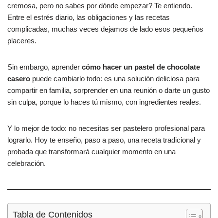
e
s
p
cremosa, pero no sabes por dónde empezar? Te entiendo.
b
A
ar
Entre el estrés diario, las obligaciones y las recetas
complicadas, muchas veces dejamos de lado esos pequeños
o
p
tir
placeres.
o
p
k
Sin embargo, aprender
cómo hacer un pastel de chocolate
casero
puede cambiarlo todo: es una solución deliciosa para
compartir en familia, sorprender en una reunión o darte un gusto
sin culpa, porque lo haces tú mismo, con ingredientes reales.
Y lo mejor de todo: no necesitas ser pastelero profesional para
lograrlo. Hoy te enseño, paso a paso, una receta tradicional y
probada que transformará cualquier momento en una
celebración.
Tabla de Contenidos