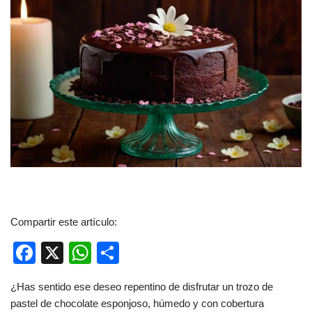
Compartir este artículo:
F
X
W
C
a
h
o
¿Has sentido ese deseo repentino de disfrutar un trozo de
c
at
m
pastel de chocolate esponjoso, húmedo y con cobertura