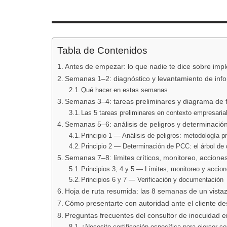
Tabla de Contenidos
Antes de empezar: lo que nadie te dice sobre impl
Semanas 1–2: diagnóstico y levantamiento de inf
Qué hacer en estas semanas
Semanas 3–4: tareas preliminares y diagrama de f
Las 5 tareas preliminares en contexto empresarial
Semanas 5–6: análisis de peligros y determinaci
Principio 1 — Análisis de peligros: metodología p
Principio 2 — Determinación de PCC: el árbol de
Semanas 7–8: límites críticos, monitoreo, accione
Principios 3, 4 y 5 — Límites, monitoreo y accion
Principios 6 y 7 — Verificación y documentación
Hoja de ruta resumida: las 8 semanas de un vista
Cómo presentarte con autoridad ante el cliente de
Preguntas frecuentes del consultor de inocuidad 
¿Necesito certificación específica para ejercer c