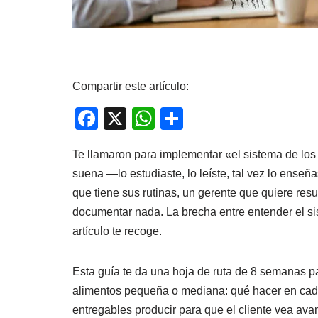
Compartir este artículo:
F
X
W
C
a
h
o
Te llamaron para implementar «el sistema de los
c
at
m
suena —lo estudiaste, lo leíste, tal vez lo ense
e
s
p
que tiene sus rutinas, un gerente que quiere re
b
A
ar
documentar nada. La brecha entre entender el 
o
p
tir
artículo te recoge.
o
p
k
Esta guía te da una hoja de ruta de 8 semanas p
alimentos pequeña o mediana: qué hacer en cad
entregables producir para que el cliente vea ava