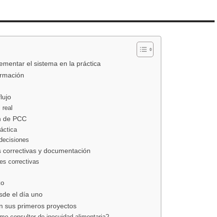
ementar el sistema en la práctica
ormación
lujo
 real
ón de PCC
ráctica
 decisiones
s correctivas y documentación
es correctivas
zo
sde el día uno
en sus primeros proyectos
omo consultor de inocuidad alimentaria?