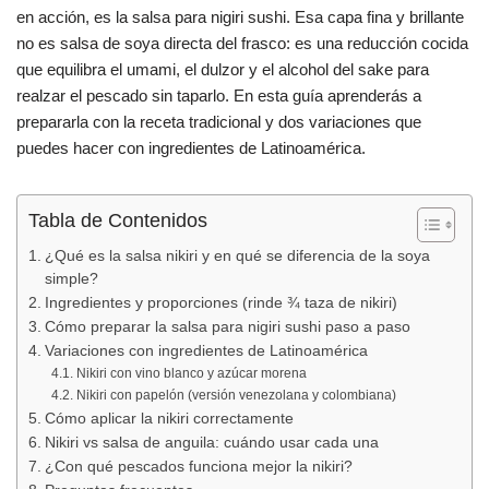
e
s
p
en acción, es la salsa para nigiri sushi. Esa capa fina y brillante
b
A
ar
no es salsa de soya directa del frasco: es una reducción cocida
que equilibra el umami, el dulzor y el alcohol del sake para
o
p
tir
realzar el pescado sin taparlo. En esta guía aprenderás a
o
p
prepararla con la receta tradicional y dos variaciones que
k
puedes hacer con ingredientes de Latinoamérica.
Tabla de Contenidos
¿Qué es la salsa nikiri y en qué se diferencia de la soya
simple?
Ingredientes y proporciones (rinde ¾ taza de nikiri)
Cómo preparar la salsa para nigiri sushi paso a paso
Variaciones con ingredientes de Latinoamérica
Nikiri con vino blanco y azúcar morena
Nikiri con papelón (versión venezolana y colombiana)
Cómo aplicar la nikiri correctamente
Nikiri vs salsa de anguila: cuándo usar cada una
¿Con qué pescados funciona mejor la nikiri?