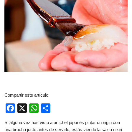
Compartir este artículo:
F
X
W
C
a
h
o
Si alguna vez has visto a un chef japonés pintar un nigiri con
c
at
m
una brocha justo antes de servirlo, estás viendo la salsa nikiri