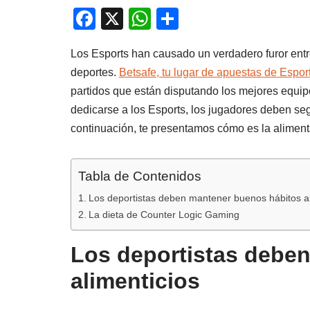
F
X
W
C
a
h
o
Los Esports han causado un verdadero furor entre
c
at
m
deportes.
Betsafe, tu lugar de apuestas de Espo
e
s
p
partidos que están disputando los mejores equip
b
A
ar
dedicarse a los Esports, los jugadores deben seg
o
p
tir
continuación, te presentamos cómo es la alimenta
o
p
k
Tabla de Contenidos
Los deportistas deben mantener buenos hábitos al
La dieta de Counter Logic Gaming
Los deportistas debe
alimenticios