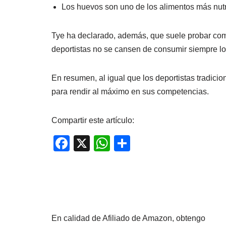
Los huevos son uno de los alimentos más nutr
Tye ha declarado, además, que suele probar comb
deportistas no se cansen de consumir siempre l
En resumen, al igual que los deportistas tradici
para rendir al máximo en sus competencias.
Compartir este artículo:
F
X
W
C
a
h
o
c
at
m
e
s
p
b
A
ar
En calidad de Afiliado de Amazon, obtengo
o
p
tir