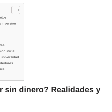
itos
 inversión
tes
ón inicial
 universidad
ndedores
are
 sin dinero? Realidades y