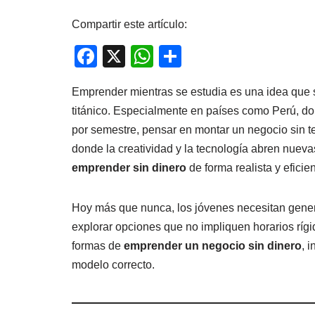
Compartir este artículo:
F
X
W
C
a
h
o
Emprender mientras se estudia es una idea que su
c
at
m
titánico. Especialmente en países como Perú, don
e
s
p
por semestre, pensar en montar un negocio sin t
b
A
ar
donde la creatividad y la tecnología abren nueva
o
p
tir
emprender sin dinero
de forma realista y eficien
o
p
k
Hoy más que nunca, los jóvenes necesitan gener
explorar opciones que no impliquen horarios rígi
formas de
emprender un negocio sin dinero
, 
modelo correcto.