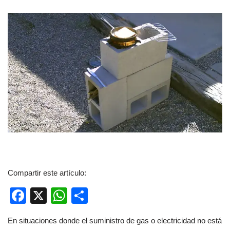
Compartir este artículo:
F
X
W
C
a
h
o
En situaciones donde el suministro de gas o electricidad no está
c
at
m