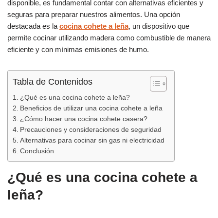
disponible, es fundamental contar con alternativas eficientes y
e
s
p
seguras para preparar nuestros alimentos. Una opción
b
A
ar
destacada es la
cocina cohete a leña
, un dispositivo que
permite cocinar utilizando madera como combustible de manera
o
p
tir
eficiente y con mínimas emisiones de humo.
o
p
k
Tabla de Contenidos
¿Qué es una cocina cohete a leña?
Beneficios de utilizar una cocina cohete a leña
¿Cómo hacer una cocina cohete casera?
Precauciones y consideraciones de seguridad
Alternativas para cocinar sin gas ni electricidad
Conclusión
¿Qué es una cocina cohete a
leña?