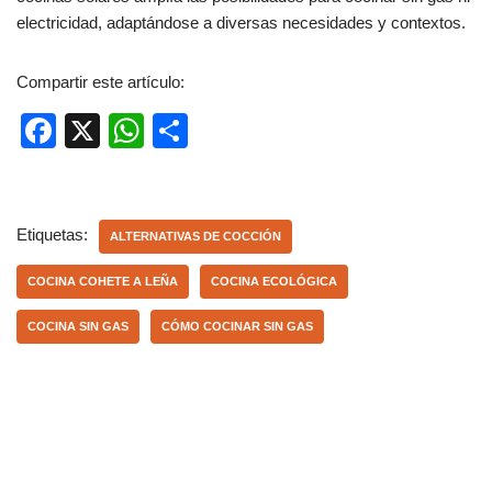
electricidad, adaptándose a diversas necesidades y contextos.
Compartir este artículo:
F
X
W
C
a
h
o
c
at
m
e
s
p
Etiquetas:
ALTERNATIVAS DE COCCIÓN
b
A
ar
COCINA COHETE A LEÑA
COCINA ECOLÓGICA
o
p
tir
COCINA SIN GAS
CÓMO COCINAR SIN GAS
o
p
k