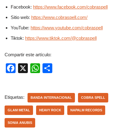
Facebook:
https://www.facebook.com/cobraspell
Sitio web:
https://www.cobraspell.com/
YouTube:
https://www.youtube.com/cobraspell
Tiktok:
https://www.tiktok.com/@cobraspell
Compartir este artículo:
F
X
W
C
a
h
o
c
at
m
e
s
p
Etiquetas:
BANDA INTERNACIONAL
COBRA SPELL
b
A
ar
GLAM METAL
HEAVY ROCK
NAPALM RECORDS
o
p
tir
SONIA ANUBIS
o
p
k