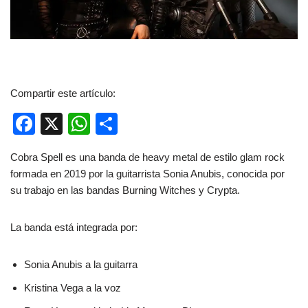
Compartir este artículo:
F
X
W
C
a
h
o
Cobra Spell es una banda de heavy metal de estilo glam rock
c
at
m
formada en 2019 por la guitarrista Sonia Anubis, conocida por
e
s
p
su trabajo en las bandas Burning Witches y Crypta.
b
A
ar
La banda está integrada por:
o
p
tir
o
p
Sonia Anubis a la guitarra
k
Kristina Vega a la voz