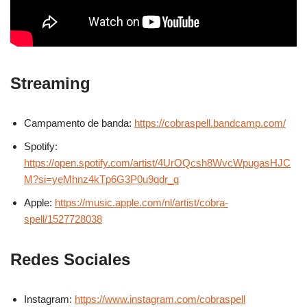
Streaming
Campamento de banda:
https://cobraspell.bandcamp.com/
Spotify:
https://open.spotify.com/artist/4UrOQcsh8WvcWpugasHJC
M?si=yeMhnz4kTp6G3P0u9qdr_q
Apple:
https://music.apple.com/nl/artist/cobra-
spell/1527728038
Redes Sociales
Instagram:
https://www.instagram.com/cobraspell