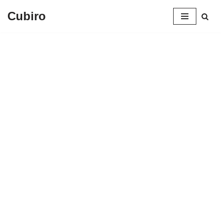
Cubiro
Saltar
al
contenido