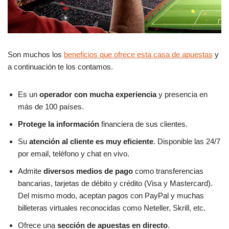
Son muchos los
beneficios que ofrece esta casa de apuestas
y
a continuación te los contamos.
Es un
operador con mucha experiencia
y presencia en
más de 100 países.
Protege la información
financiera de sus clientes.
Su
atención al cliente es muy eficiente
. Disponible las 24/7
por email, teléfono y chat en vivo.
Admite
diversos medios de pago
como transferencias
bancarias, tarjetas de débito y crédito (Visa y Mastercard).
Del mismo modo, aceptan pagos con PayPal y muchas
billeteras virtuales reconocidas como Neteller, Skrill, etc.
Ofrece una
sección de apuestas en directo
.