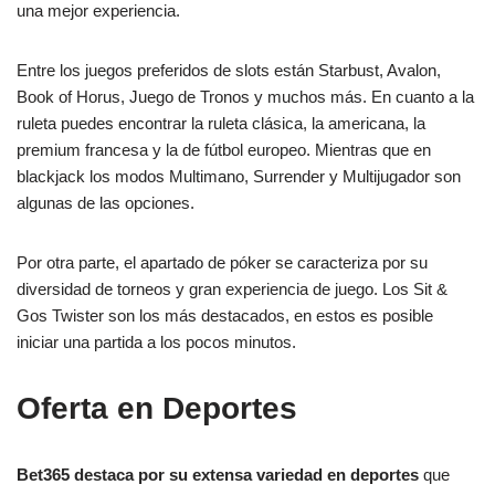
una mejor experiencia.
Entre los juegos preferidos de slots están Starbust, Avalon,
Book of Horus, Juego de Tronos y muchos más. En cuanto a la
ruleta puedes encontrar la ruleta clásica, la americana, la
premium francesa y la de fútbol europeo. Mientras que en
blackjack los modos Multimano, Surrender y Multijugador son
algunas de las opciones.
Por otra parte, el apartado de póker se caracteriza por su
diversidad de torneos y gran experiencia de juego. Los Sit &
Gos Twister son los más destacados, en estos es posible
iniciar una partida a los pocos minutos.
Oferta en Deportes
Bet365 destaca por su extensa variedad en deportes
que