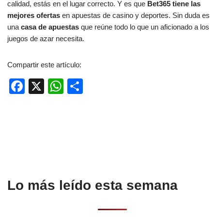
calidad, estás en el lugar correcto. Y es que
Bet365 tiene las
mejores ofertas
en apuestas de casino y deportes. Sin duda es
una
casa de apuestas
que reúne todo lo que un aficionado a los
juegos de azar necesita.
Compartir este artículo:
F
X
W
C
a
h
o
c
at
m
e
s
p
b
A
ar
o
p
tir
o
p
Lo más leído esta semana
k