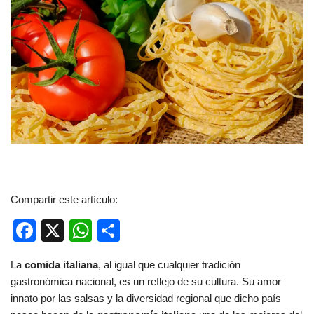
Compartir este artículo:
F
X
W
C
a
h
o
La
comida italiana
, al igual que cualquier tradición
c
at
m
gastronómica nacional, es un reflejo de su cultura. Su amor
e
s
p
innato por las salsas y la diversidad regional que dicho país