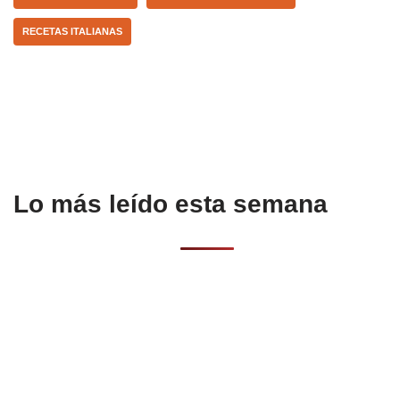
o
p
tir
RECETAS ITALIANAS
o
p
k
Lo más leído esta semana