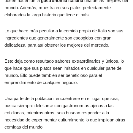
b
A
ar
posee hacen de la
gastronomía italiana
una de las mejores del
mundo. Además, muestra en sus platos perfectamente
o
p
tir
elaborados la larga historia que tiene el país.
o
p
k
Lo que hace más peculiar a la comida propia de Italia son sus
ingredientes que generalmente son escogidos con gran
delicadeza, para así obtener los mejores del mercado.
Esto deja como resultado sabores extraordinarios y únicos, lo
que hace que sus platos sean imitados en cualquier parte del
mundo. Ello puede también ser beneficioso para el
emprendimiento de cualquier negocio.
Una parte de la población, encuéntrese en el lugar que sea,
busca siempre deleitarse con gastronomías ajenas a las
cotidianas, mientras otros, solo buscan responder a la
necesidad de experimentar culturalmente lo que implican otras
comidas del mundo.