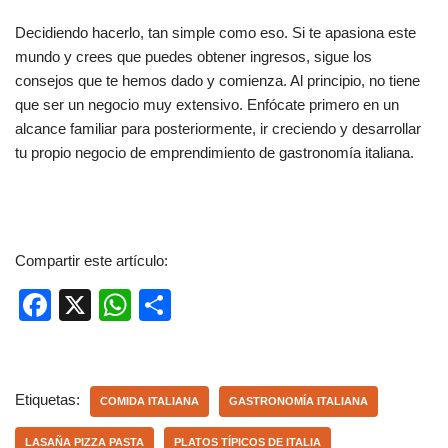
Decidiendo hacerlo, tan simple como eso. Si te apasiona este
mundo y crees que puedes obtener ingresos, sigue los
consejos que te hemos dado y comienza. Al principio, no tiene
que ser un negocio muy extensivo. Enfócate primero en un
alcance familiar para posteriormente, ir creciendo y desarrollar
tu propio negocio de emprendimiento de gastronomía italiana.
Compartir este artículo:
F
X
W
C
a
h
o
c
at
m
e
s
p
Etiquetas:
COMIDA ITALIANA
GASTRONOMÍA ITALIANA
b
A
ar
LASAÑA PIZZA PASTA
PLATOS TÍPICOS DE ITALIA