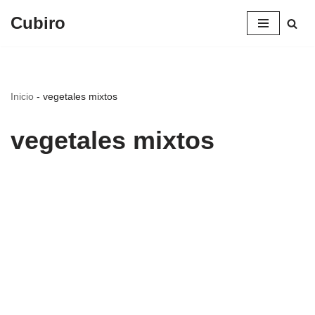
Cubiro
Saltar
al
contenido
Inicio
-
vegetales mixtos
vegetales mixtos