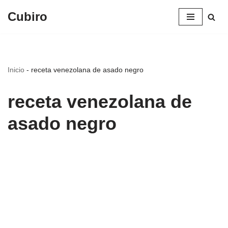
Cubiro
Saltar
al
contenido
Inicio
-
receta venezolana de asado negro
receta venezolana de
asado negro