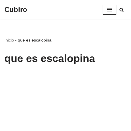
Cubiro
Saltar
al
contenido
Inicio
-
que es escalopina
que es escalopina