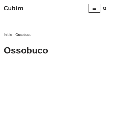
Cubiro
Saltar
al
contenido
Inicio
-
Ossobuco
Ossobuco