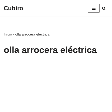
Cubiro
Saltar
al
contenido
Inicio
-
olla arrocera eléctrica
olla arrocera eléctrica