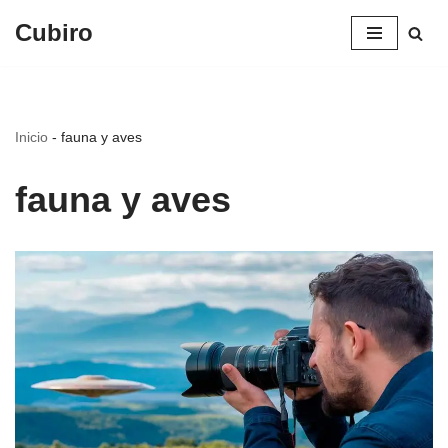
Cubiro
Saltar
al
contenido
Inicio
-
fauna y aves
fauna y aves