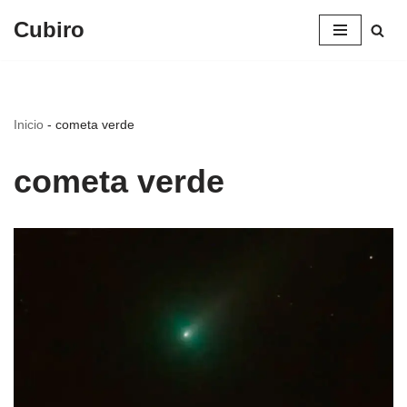
Cubiro
Saltar
al
contenido
Inicio
-
cometa verde
cometa verde