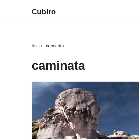
Cubiro
Saltar
al
contenido
Inicio
-
caminata
caminata