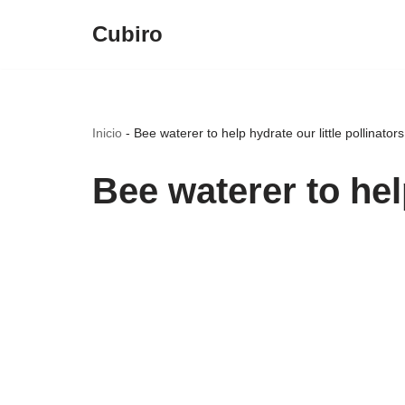
Cubiro
Saltar
al
contenido
Inicio
-
Bee waterer to help hydrate our little pollinators
Bee waterer to help