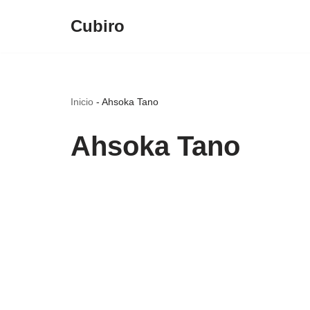
Cubiro
Saltar
al
contenido
Inicio
-
Ahsoka Tano
Ahsoka Tano