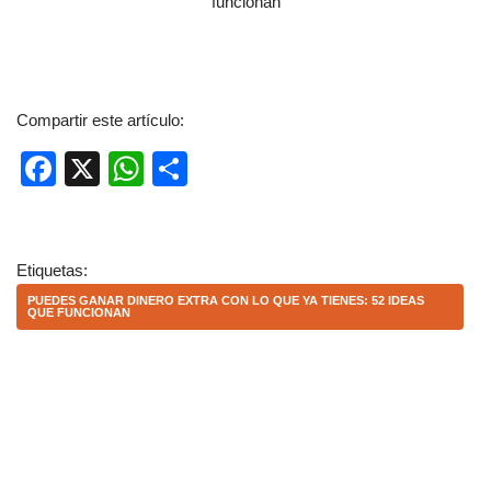
Compartir este artículo:
F
X
W
C
a
h
o
c
at
m
e
s
p
Etiquetas:
b
A
ar
PUEDES GANAR DINERO EXTRA CON LO QUE YA TIENES: 52 IDEAS
QUE FUNCIONAN
o
p
tir
o
p
k