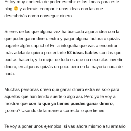
Estoy muy contenta de poder escribir estas líneas para este
c
at
m
blog
y además compartir unas ideas con las que
e
s
p
descubrirás como conseguir dinero.
b
A
ar
Si eres de los que alguna vez ha buscado alguna idea con la
o
p
tir
que poder ganar dinero extra y pagar alguna factura o quizás
o
p
pagarte algún capricho! En la infografía que vas a encontrar
k
más adelante quiero presentarte
52 ideas fiables
con las que
podrás hacerlo, y lo mejor de todo es que no necesitas invertir
dinero, en algunas quizás un poco pero en la mayoría nada de
nada.
Muchas personas creen que ganar dinero extra es solo para
aquellos que han tenido suerte o algo así. Pero yo te voy a
mostrar que
con lo que ya tienes puedes ganar dinero
,
¿cómo? Usando de la manera correcta lo que tienes.
Te voy a poner unos ejemplos, si vas ahora mismo a tu armario