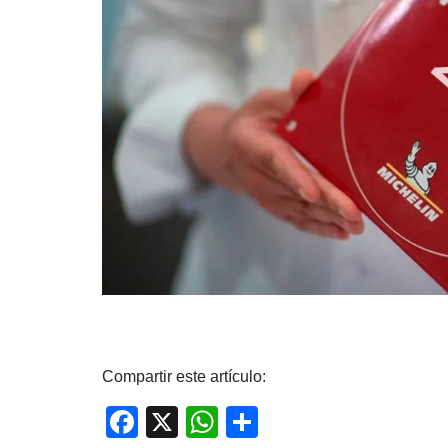
Compartir este artículo:
F
X
W
C