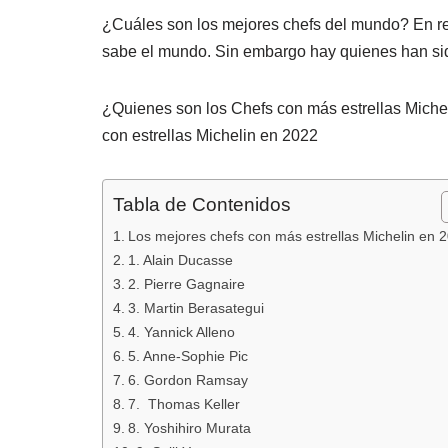
a
h
o
¿Cuáles son los mejores chefs del mundo? En real
c
at
m
sabe el mundo. Sin embargo hay quienes han sid
e
s
p
b
A
ar
¿Quienes son los Chefs con más estrellas Michel
o
p
tir
con estrellas Michelin en 2022
o
p
k
Tabla de Contenidos
Los mejores chefs con más estrellas Michelin en 
1. Alain Ducasse
2. Pierre Gagnaire
3. Martin Berasategui
4. Yannick Alleno
5. Anne-Sophie Pic
6. Gordon Ramsay
7. Thomas Keller
8. Yoshihiro Murata